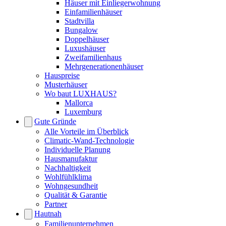
Häuser mit Einliegerwohnung
Einfamilienhäuser
Stadtvilla
Bungalow
Doppelhäuser
Luxushäuser
Zweifamilienhaus
Mehrgenerationenhäuser
Hauspreise
Musterhäuser
Wo baut LUXHAUS?
Mallorca
Luxemburg
Gute Gründe
Alle Vorteile im Überblick
Climatic-Wand-Technologie
Individuelle Planung
Hausmanufaktur
Nachhaltigkeit
Wohlfühlklima
Wohngesundheit
Qualität & Garantie
Partner
Hautnah
Familienunternehmen