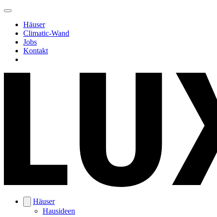
Häuser
Climatic-Wand
Jobs
Kontakt
Häuser
Hausideen