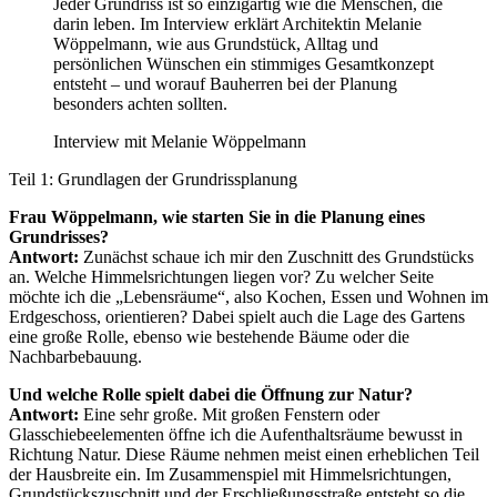
Jeder Grundriss ist so einzigartig wie die Menschen, die
darin leben. Im Interview erklärt Architektin Melanie
Wöppelmann, wie aus Grundstück, Alltag und
persönlichen Wünschen ein stimmiges Gesamtkonzept
entsteht – und worauf Bauherren bei der Planung
besonders achten sollten.
Interview mit Melanie Wöppelmann
Teil 1: Grundlagen der Grundrissplanung
Frau Wöppelmann, wie starten Sie in die Planung eines
Grundrisses?
Antwort:
Zunächst schaue ich mir den Zuschnitt des Grundstücks
an. Welche Himmelsrichtungen liegen vor? Zu welcher Seite
möchte ich die „Lebensräume“, also Kochen, Essen und Wohnen im
Erdgeschoss, orientieren? Dabei spielt auch die Lage des Gartens
eine große Rolle, ebenso wie bestehende Bäume oder die
Nachbarbebauung.
Und welche Rolle spielt dabei die Öffnung zur Natur?
Antwort:
Eine sehr große. Mit großen Fenstern oder
Glasschiebeelementen öffne ich die Aufenthaltsräume bewusst in
Richtung Natur. Diese Räume nehmen meist einen erheblichen Teil
der Hausbreite ein. Im Zusammenspiel mit Himmelsrichtungen,
Grundstückszuschnitt und der Erschließungsstraße entsteht so die