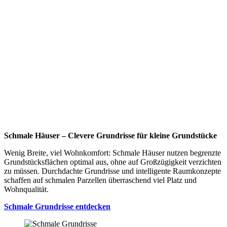
W
Schmale Häuser – Clevere Grundrisse für kleine Grundstücke
B
R
Wenig Breite, viel Wohnkomfort: Schmale Häuser nutzen begrenzte
Grundstücksflächen optimal aus, ohne auf Großzügigkeit verzichten
D
zu müssen. Durchdachte Grundrisse und intelligente Raumkonzepte
T
schaffen auf schmalen Parzellen überraschend viel Platz und
G
Wohnqualität.
e
W
Schmale Grundrisse entdecken
Z