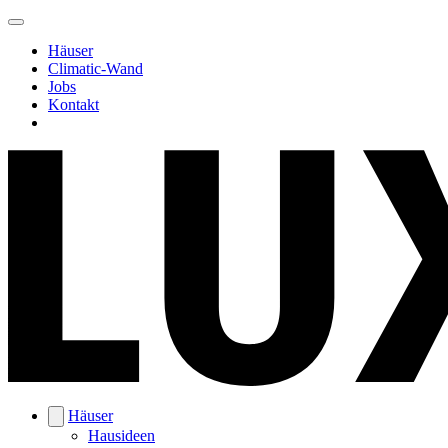
Häuser
Climatic-Wand
Jobs
Kontakt
Häuser
Hausideen