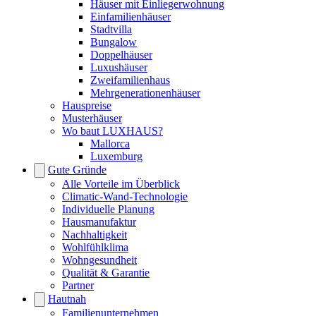
Häuser mit Einliegerwohnung
Einfamilienhäuser
Stadtvilla
Bungalow
Doppelhäuser
Luxushäuser
Zweifamilienhaus
Mehrgenerationenhäuser
Hauspreise
Musterhäuser
Wo baut LUXHAUS?
Mallorca
Luxemburg
Gute Gründe
Alle Vorteile im Überblick
Climatic-Wand-Technologie
Individuelle Planung
Hausmanufaktur
Nachhaltigkeit
Wohlfühlklima
Wohngesundheit
Qualität & Garantie
Partner
Hautnah
Familienunternehmen