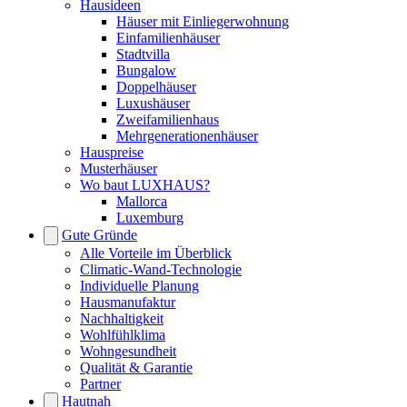
Hausideen
Häuser mit Einliegerwohnung
Einfamilienhäuser
Stadtvilla
Bungalow
Doppelhäuser
Luxushäuser
Zweifamilienhaus
Mehrgenerationenhäuser
Hauspreise
Musterhäuser
Wo baut LUXHAUS?
Mallorca
Luxemburg
Gute Gründe
Alle Vorteile im Überblick
Climatic-Wand-Technologie
Individuelle Planung
Hausmanufaktur
Nachhaltigkeit
Wohlfühlklima
Wohngesundheit
Qualität & Garantie
Partner
Hautnah