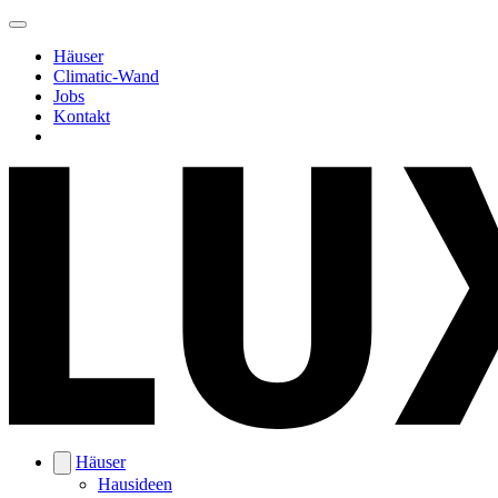
Häuser
Climatic-Wand
Jobs
Kontakt
Häuser
Hausideen