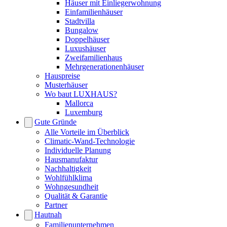
Häuser mit Einliegerwohnung
Einfamilienhäuser
Stadtvilla
Bungalow
Doppelhäuser
Luxushäuser
Zweifamilienhaus
Mehrgenerationenhäuser
Hauspreise
Musterhäuser
Wo baut LUXHAUS?
Mallorca
Luxemburg
Gute Gründe
Alle Vorteile im Überblick
Climatic-Wand-Technologie
Individuelle Planung
Hausmanufaktur
Nachhaltigkeit
Wohlfühlklima
Wohngesundheit
Qualität & Garantie
Partner
Hautnah
Familienunternehmen