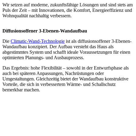
Wir setzen auf moderne, zukunftsfähige Lösungen und sind stets am
Puls der Zeit – mit Innovationen, die Komfort, Energieeffizienz und
Wohnqualität nachhaltig verbessern.
Diffusionsoffener 3-Ebenen-Wandaufbau
I
M
Die
Climatic-Wand-Technologie
ist als diffusionsoffener 3-Ebenen-
Wandaufbau konzipiert. Der Aufbau versteht das Haus als
D
abgestimmtes System und schafft ideale Voraussetzungen für einen
O
optimierten Planungs- und Ausbauprozess.
t
Das Ergebnis: hohe Flexibilität – sowohl in der Entwurfsphase als
E
auch bei späteren Anpassungen, Nachrüstungen oder
T
Umgestaltungen. Gleichzeitig bietet der Wandaufbau konstruktive
E
Vorteile, die sich in verbessertem Wärme- und Schallschutz
i
bemerkbar machen.