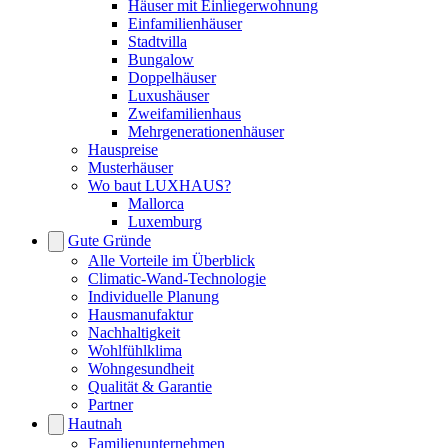
Häuser mit Einliegerwohnung
Einfamilienhäuser
Stadtvilla
Bungalow
Doppelhäuser
Luxushäuser
Zweifamilienhaus
Mehrgenerationenhäuser
Hauspreise
Musterhäuser
Wo baut LUXHAUS?
Mallorca
Luxemburg
Gute Gründe
Alle Vorteile im Überblick
Climatic-Wand-Technologie
Individuelle Planung
Hausmanufaktur
Nachhaltigkeit
Wohlfühlklima
Wohngesundheit
Qualität & Garantie
Partner
Hautnah
Familienunternehmen