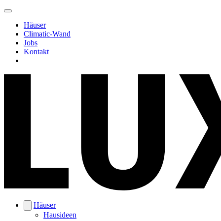
Häuser
Climatic-Wand
Jobs
Kontakt
Häuser
Hausideen