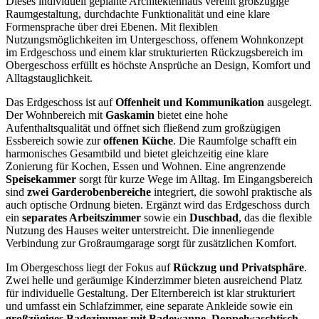
Dieses individuell geplante Architektenhaus vereint großzügige
Raumgestaltung, durchdachte Funktionalität und eine klare
Formensprache über drei Ebenen. Mit flexiblen
Nutzungsmöglichkeiten im Untergeschoss, offenem Wohnkonzept
im Erdgeschoss und einem klar strukturierten Rückzugsbereich im
Obergeschoss erfüllt es höchste Ansprüche an Design, Komfort und
Alltagstauglichkeit.
Das Erdgeschoss ist auf
Offenheit und Kommunikation
ausgelegt.
Der Wohnbereich mit
Gaskamin
bietet eine hohe
Aufenthaltsqualität und öffnet sich fließend zum großzügigen
Essbereich sowie zur
offenen Küche
. Die Raumfolge schafft ein
harmonisches Gesamtbild und bietet gleichzeitig eine klare
Zonierung für Kochen, Essen und Wohnen. Eine angrenzende
Speisekammer
sorgt für kurze Wege im Alltag. Im Eingangsbereich
sind
zwei Garderobenbereiche
integriert, die sowohl praktische als
auch optische Ordnung bieten. Ergänzt wird das Erdgeschoss durch
ein
separates Arbeitszimmer
sowie ein
Duschbad
, das die flexible
Nutzung des Hauses weiter unterstreicht. Die innenliegende
Verbindung zur Großraumgarage sorgt für zusätzlichen Komfort.
Im Obergeschoss liegt der Fokus auf
Rückzug und Privatsphäre
.
Zwei helle und geräumige Kinderzimmer bieten ausreichend Platz
für individuelle Gestaltung. Der Elternbereich ist klar strukturiert
und umfasst ein Schlafzimmer, eine separate Ankleide sowie ein
großzügiges Badezimmer mit Badewanne
,
Doppelwaschtisch