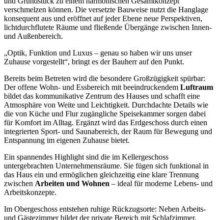
und Grundstück zu einem harmonischen Gesamtkonzept
verschmelzen können. Die versetzte Bauweise nutzt die Hanglage
konsequent aus und eröffnet auf jeder Ebene neue Perspektiven,
lichtdurchflutete Räume und fließende Übergänge zwischen Innen-
und Außenbereich.
„Optik, Funktion und Luxus – genau so haben wir uns unser
Zuhause vorgestellt“, bringt es der Bauherr auf den Punkt.
Bereits beim Betreten wird die besondere Großzügigkeit spürbar:
Der offene Wohn- und Essbereich mit beeindruckendem
Luftraum
bildet das kommunikative Zentrum des Hauses und schafft eine
Atmosphäre von Weite und Leichtigkeit. Durchdachte Details wie
die von Küche und Flur zugängliche Speisekammer sorgen dabei
für Komfort im Alltag. Ergänzt wird das Erdgeschoss durch einen
integrierten Sport- und Saunabereich, der Raum für Bewegung und
Entspannung im eigenen Zuhause bietet.
Ein spannendes Highlight sind die im Kellergeschoss
untergebrachten Unternehmensräume. Sie fügen sich funktional in
das Haus ein und ermöglichen gleichzeitig eine klare Trennung
zwischen
Arbeiten und Wohnen
– ideal für moderne Lebens- und
Arbeitskonzepte.
Im Obergeschoss entstehen ruhige Rückzugsorte: Neben Arbeits-
und Gästezimmer bildet der private Bereich mit Schlafzimmer,