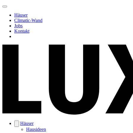
Häuser
Climatic-Wand
Jobs
Kontakt
Häuser
Hausideen