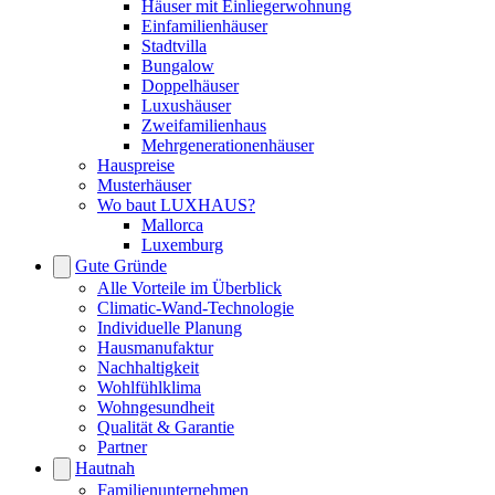
Häuser mit Einliegerwohnung
Einfamilienhäuser
Stadtvilla
Bungalow
Doppelhäuser
Luxushäuser
Zweifamilienhaus
Mehrgenerationenhäuser
Hauspreise
Musterhäuser
Wo baut LUXHAUS?
Mallorca
Luxemburg
Gute Gründe
Alle Vorteile im Überblick
Climatic-Wand-Technologie
Individuelle Planung
Hausmanufaktur
Nachhaltigkeit
Wohlfühlklima
Wohngesundheit
Qualität & Garantie
Partner
Hautnah
Familienunternehmen