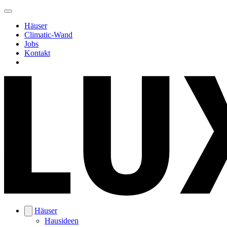
Häuser
Climatic-Wand
Jobs
Kontakt
Häuser
Hausideen