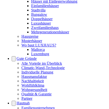
Häuser mit Einliegerwohnung
Einfamilienhäuser
Stadtvilla
Bungalow
Doppelhäuser
Luxushäuser
Zweifamilienhaus
Mehrgenerationenhäuser
Hauspreise
Musterhäuser
Wo baut LUXHAUS?
Mallorca
Luxemburg
Gute Gründe
Alle Vorteile im Überblick
Climatic-Wand-Technologie
Individuelle Planung
Hausmanufaktur
Nachhaltigkeit
Wohlfühlklima
Wohngesundheit
Qualität & Garantie
Partner
Hautnah
Familienunternehmen