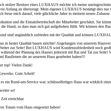
uch stolzer Besitzer eines LUXHAUS möchte ich meine uneingeschränk
ich von Anfang an überzeugt. Mein eigenes LUXHAUS bestätigt dies 
freue mich darauf, viele glückliche Jahre in meinem neuen Zuhause 
ikation und die Einsatzbereitschaft der Mitarbeiter geschätzt. Sie k
an die Hand, so dass man sich gut aufgehoben fühlt. Wir können den
d sind unglaublich zufrieden mit der Qualität und können LUXHAUS
 in bester Qualität bauen möchte! Angefangen von unserem Hausverkä
rbeiter zur Seite! Bei LUXHAUS wird Kundenzufriedenheit noch groß 
s während der Planung des Hauses jederzeit mit Rat und Tat zur Seite! 
 und Baufirmen die an unserem Haus gearbeitet haben!!!
ter top! Vielen Dank!
 Gewerke. Gute Arbeit!
es ein Rund-um-Service war; schlüsselfertiges Haus war wirklich einzu
weiter so!
 Zeit erreichbar
eren Traum vom Haus eingesetzt haben!