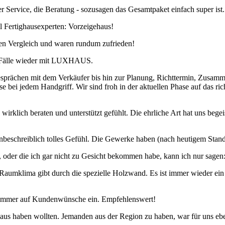
r Service, die Beratung - sozusagen das Gesamtpaket einfach super
il Fertighausexperten: Vorzeigehaus!
n Vergleich und waren rundum zufrieden!
e Fälle wieder mit LUXHAUS.
esprächen mit dem Verkäufer bis hin zur Planung, Richttermin, Zusamme
e bei jedem Handgriff. Wir sind froh in der aktuellen Phase auf das ric
rklich beraten und unterstützt gefühlt. Die ehrliche Art hat uns begeis
unbeschreiblich tolles Gefühl. Die Gewerke haben (nach heutigem Stand)
, oder die ich gar nicht zu Gesicht bekommen habe, kann ich nur sagen: 
Raumklima gibt durch die spezielle Holzwand. Es ist immer wieder ein
eht immer auf Kundenwünsche ein. Empfehlenswert!
s haben wollten. Jemanden aus der Region zu haben, war für uns eben