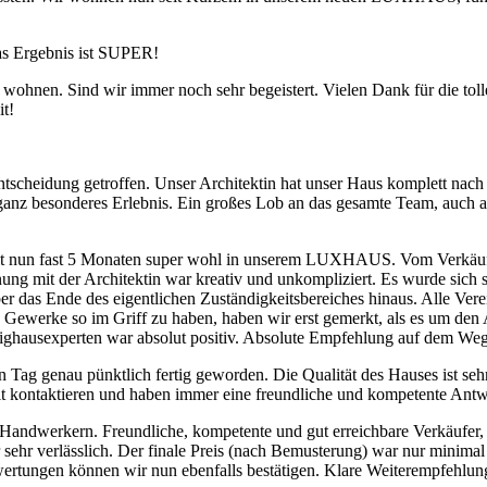
das Ergebnis ist SUPER!
nen. Sind wir immer noch sehr begeistert. Vielen Dank für die toll
it!
cheidung getroffen. Unser Architektin hat unser Haus komplett nach 
ganz besonderes Erlebnis. Ein großes Lob an das gesamte Team, auch an
 nun fast 5 Monaten super wohl in unserem LUXHAUS. Vom Verkäufer ü
ung mit der Architektin war kreativ und unkompliziert. Es wurde sich st
er das Ende des eigentlichen Zuständigkeitsbereiches hinaus. Alle Ver
Gewerke so im Griff zu haben, haben wir erst gemerkt, als es um den A
ertighausexperten war absolut positiv. Absolute Empfehlung auf dem W
Tag genau pünktlich fertig geworden. Die Qualität des Hauses ist seh
it kontaktieren und haben immer eine freundliche und kompetente Antwo
ndwerkern. Freundliche, kompetente und gut erreichbare Verkäufer, Pro
r sehr verlässlich. Der finale Preis (nach Bemusterung) war nur minima
tungen können wir nun ebenfalls bestätigen. Klare Weiterempfehlun