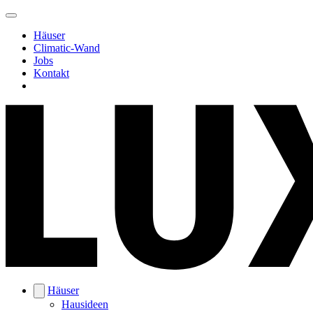
Häuser
Climatic-Wand
Jobs
Kontakt
Häuser
Hausideen