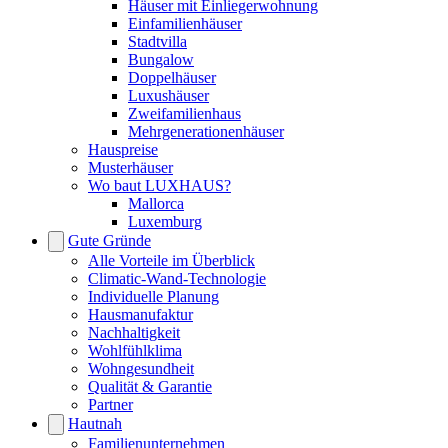
Häuser mit Einliegerwohnung
Einfamilienhäuser
Stadtvilla
Bungalow
Doppelhäuser
Luxushäuser
Zweifamilienhaus
Mehrgenerationenhäuser
Hauspreise
Musterhäuser
Wo baut LUXHAUS?
Mallorca
Luxemburg
Gute Gründe
Alle Vorteile im Überblick
Climatic-Wand-Technologie
Individuelle Planung
Hausmanufaktur
Nachhaltigkeit
Wohlfühlklima
Wohngesundheit
Qualität & Garantie
Partner
Hautnah
Familienunternehmen