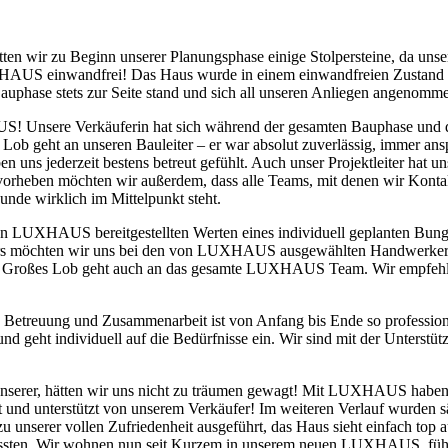
 wir zu Beginn unserer Planungsphase einige Stolpersteine, da unser
AUS einwandfrei! Das Haus wurde in einem einwandfreien Zustand über
auphase stets zur Seite stand und sich all unseren Anliegen angenomme
 Unsere Verkäuferin hat sich während der gesamten Bauphase und da
Lob geht an unseren Bauleiter – er war absolut zuverlässig, immer ans
ben uns jederzeit bestens betreut gefühlt. Auch unser Projektleiter hat 
rheben möchten wir außerdem, dass alle Teams, mit denen wir Kontakt 
unde wirklich im Mittelpunkt steht.
on LUXHAUS bereitgestellten Werten eines individuell geplanten Bung
ders möchten wir uns bei den von LUXHAUS ausgewählten Handwerkern
rieden. Großes Lob geht auch an das gesamte LUXHAUS Team. Wir emp
Betreuung und Zusammenarbeit ist von Anfang bis Ende so professionel
en und geht individuell auf die Bedürfnisse ein. Wir sind mit der Unte
unserer, hätten wir uns nicht zu träumen gewagt! Mit LUXHAUS haben w
t und unterstützt von unserem Verkäufer! Im weiteren Verlauf wurden 
u unserer vollen Zufriedenheit ausgeführt, das Haus sieht einfach top
n mussten. Wir wohnen nun seit Kurzem in unserem neuen LUXHAUS, fü