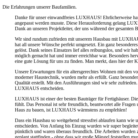
Die Erfahrungen unserer Baufamilien.
Danke für unser einwandfreies LUXHAUS! Ehrlicherweise hatten
angepasst werden musste. Diese Herausforderung gelang LUXH
Dank an unseren Projektleiter, der uns während der gesamten B
Wir sind rundum zufrieden mit unserem Hausbau mit LUXHAUS!
hat all unsere Wünsche perfekt umgesetzt. Ein ganz besonderes 
gelöst. Dank seines Einsatzes lief alles reibungslos, und wir ha
möglich gemacht hat und immer erreichbar war. Besonders hervo
eine gute Lösung für uns zu finden. Man merkt, dass hier der K
Unsere Erwartungen für ein altersgerechtes Wohnen mit den v
moderner Haustechnik, wurden mehr als erfüllt. Ganz beson
Qualität erstellt. Mit den Ausführungen sind wir sehr zuf
LUXHAUS entscheiden.
LUXHAUS ist einer der besten Bauträger für Fertighäuser. Die 
fühlt. Das Personal ist sehr freundlich, beantwortet alle Frag
Haus zu bauen, ist LUXHAUS wärmstens zu empfehlen!
Dass ein Hausbau so weitgehend stressfrei ablaufen kann wie 
entschieden. Von Anfang bis Einzug wurden wir super begleite
pünktlich und waren überaus freundlich. Die Arbeiten wurden z
geplant stattfinden - ohne dass wir große Mängel feststelle