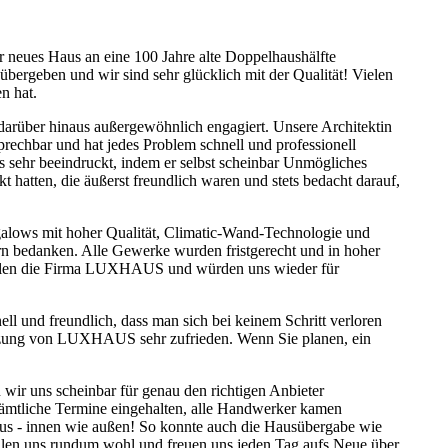
 neues Haus an eine 100 Jahre alte Doppelhaushälfte
geben und wir sind sehr glücklich mit der Qualität! Vielen
n hat.
rüber hinaus außergewöhnlich engagiert. Unsere Architektin
prechbar und hat jedes Problem schnell und professionell
uns sehr beeindruckt, indem er selbst scheinbar Unmögliches
hatten, die äußerst freundlich waren und stets bedacht darauf,
alows mit hoher Qualität, Climatic-Wand-Technologie und
 bedanken. Alle Gewerke wurden fristgerecht und in hoher
fehlen die Firma LUXHAUS und würden uns wieder für
l und freundlich, dass man sich bei keinem Schritt verloren
rstützung von LUXHAUS sehr zufrieden. Wenn Sie planen, ein
ir uns scheinbar für genau den richtigen Anbieter
sämtliche Termine eingehalten, alle Handwerker kamen
 aus - innen wie außen! So konnte auch die Hausübergabe wie
hlen uns rundum wohl und freuen uns jeden Tag aufs Neue über