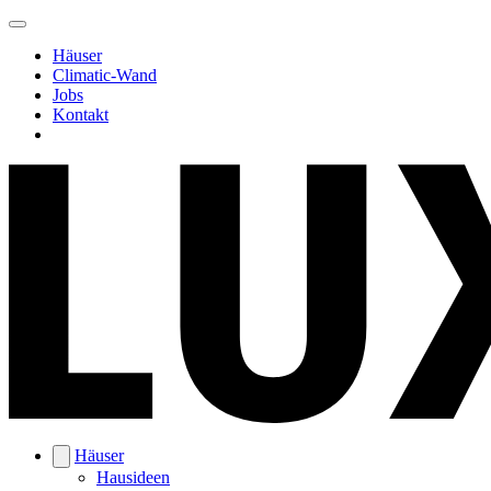
Häuser
Climatic-Wand
Jobs
Kontakt
Häuser
Hausideen