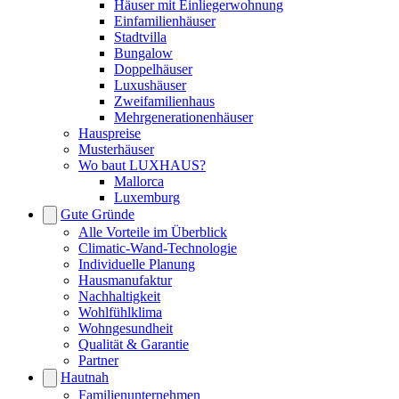
Häuser mit Einliegerwohnung
Einfamilienhäuser
Stadtvilla
Bungalow
Doppelhäuser
Luxushäuser
Zweifamilienhaus
Mehrgenerationenhäuser
Hauspreise
Musterhäuser
Wo baut LUXHAUS?
Mallorca
Luxemburg
Gute Gründe
Alle Vorteile im Überblick
Climatic-Wand-Technologie
Individuelle Planung
Hausmanufaktur
Nachhaltigkeit
Wohlfühlklima
Wohngesundheit
Qualität & Garantie
Partner
Hautnah
Familienunternehmen