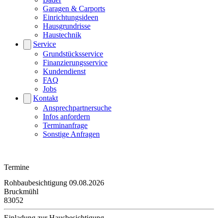
Garagen & Carports
Einrichtungsideen
Hausgrundrisse
Haustechnik
Service
Grundstücksservice
Finanzierungsservice
Kundendienst
FAQ
Jobs
Kontakt
Ansprechpartnersuche
Infos anfordern
Terminanfrage
Sonstige Anfragen
Termine
Rohbaubesichtigung
09.08.2026
H
Bruckmühl
P
83052
9
Einladung zur Hausbesichtigung
H