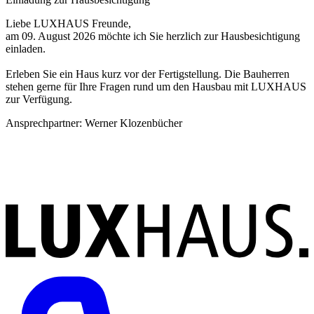
Liebe LUXHAUS Freunde,
L
am 09. August 2026 möchte ich Sie herzlich zur Hausbesichtigung
v
einladen.
P
Erleben Sie ein Haus kurz vor der Fertigstellung. Die Bauherren
V
stehen gerne für Ihre Fragen rund um den Hausbau mit LUXHAUS
A
zur Verfügung.
u
Ansprechpartner:
Werner Klozenbücher
A
Anmeldung per E-Mail
A