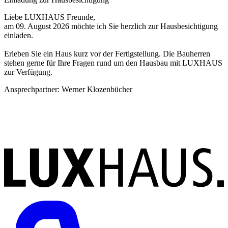
Liebe LUXHAUS Freunde,
L
am 09. August 2026 möchte ich Sie herzlich zur Hausbesichtigung
v
einladen.
P
Erleben Sie ein Haus kurz vor der Fertigstellung. Die Bauherren
V
stehen gerne für Ihre Fragen rund um den Hausbau mit LUXHAUS
A
zur Verfügung.
u
Ansprechpartner:
Werner Klozenbücher
A
Anmeldung per E-Mail
A