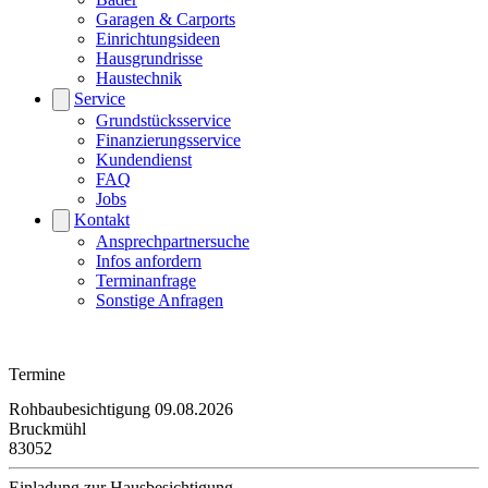
Garagen & Carports
Einrichtungsideen
Hausgrundrisse
Haustechnik
Service
Grundstücksservice
Finanzierungsservice
Kundendienst
FAQ
Jobs
Kontakt
Ansprechpartnersuche
Infos anfordern
Terminanfrage
Sonstige Anfragen
Termine
Rohbaubesichtigung
09.08.2026
H
Bruckmühl
P
83052
9
Einladung zur Hausbesichtigung
H