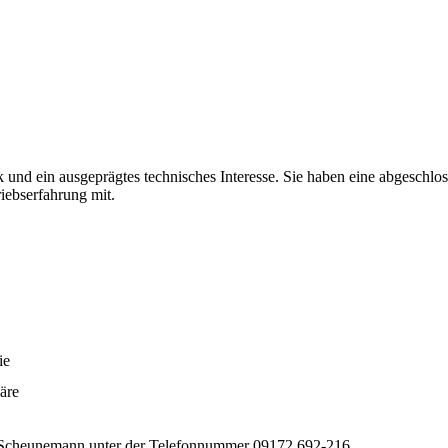
tik und ein ausgeprägtes technisches Interesse. Sie haben eine abgesc
riebserfahrung mit.
ie
äre
e Scheunemann unter der Telefonnummer 09172 692-216.