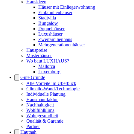
Hausideen
Häuser mit Einliegerwohnung
Einfamilienhäuser
Stadtvilla
Bungalow
Doppelhäuser
Luxushäuser
Zweifamilienhaus
Mehrgenerationenhäuser
Hauspreise
Musterhäuser
Wo baut LUXHAUS?
Mallorca
Luxemburg
Gute Gründe
Alle Vorteile im Überblick
Climatic-Wand-Technologie
Individuelle Planung
Hausmanufaktur
Nachhaltigkeit
Wohlfühlklima
Wohngesundheit
Qualität & Garantie
Partner
Hautnah