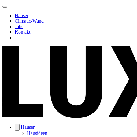
Häuser
Climatic-Wand
Jobs
Kontakt
Häuser
Hausideen