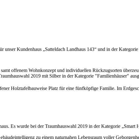
“ für unser Kundenhaus „Satteldach Landhaus 143“ und in der Katego
g samt offenem Wohnkonzept und individuellen Rückzugsorten überzeug
umhauswahl 2019 mit Silber in der Kategorie "Familienhäuser" ausg
ener Holztafelbauweise Platz für eine fünfköpfige Familie. Im Erdges
aus. Es wurde bei der Traumhauswahl 2019 in der Kategorie „Smart Ho
ebäudeintelligenz zu einem naturnahen Lebensraum voller Geborgenheit 