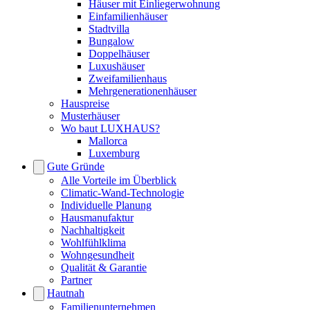
Häuser mit Einliegerwohnung
Einfamilienhäuser
Stadtvilla
Bungalow
Doppelhäuser
Luxushäuser
Zweifamilienhaus
Mehrgenerationenhäuser
Hauspreise
Musterhäuser
Wo baut LUXHAUS?
Mallorca
Luxemburg
Gute Gründe
Alle Vorteile im Überblick
Climatic-Wand-Technologie
Individuelle Planung
Hausmanufaktur
Nachhaltigkeit
Wohlfühlklima
Wohngesundheit
Qualität & Garantie
Partner
Hautnah
Familienunternehmen