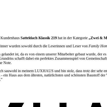
r Kundenhaus
Satteldach Klassik 219
hat in der Kategorie
„Zwei & M
winner wurden sowohl durch die Leserinnen und Leser von
Family Ho
 gelandet ist, da es von einem unserer Mitarbeiter gebaut wurde, der e
Grundriss schafft dabei ein perfektes Zusammenspiel von Gemeinschaft u
he Note.
fach sauwohl in meinem LUXHAUS und bin stolz, dass trotz der sehr en
- ein Haus aus dem ältesten, natürlichsten und schönsten Baustoff der 
.”