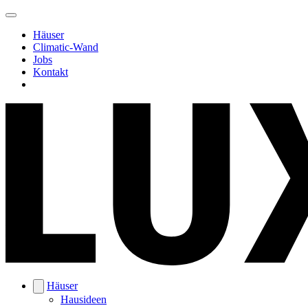
Häuser
Climatic-Wand
Jobs
Kontakt
Häuser
Hausideen