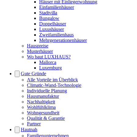
Häuser mit Einliegerwohnung
Einfamilienhäuser
Stadtvilla
Bungalow
Doppelhäuser
Luxushäuser
Zweifamilienhaus
Mehrgenerationenhäuser
Hauspreise
Musterhäuser
Wo baut LUXHAUS?
Mallorca
Luxemburg
Gute Gründe
Alle Vorteile im Überblick
Climatic-Wand-Technologie
Individuelle Planung
Hausmanufaktur
Nachhaltigkeit
Wohlfühlklima
Wohngesundheit
Qualität & Garantie
Partner
Hautnah
Familienunternehmen