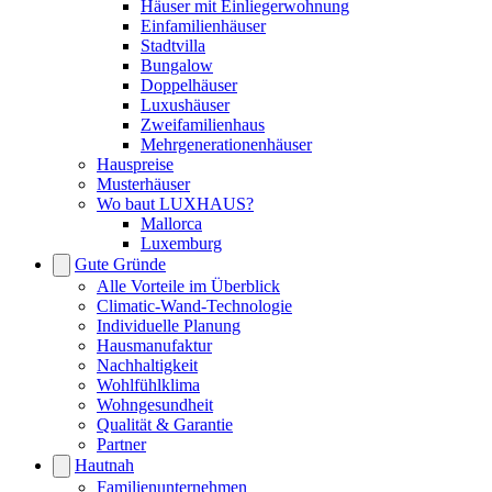
Häuser mit Einliegerwohnung
Einfamilienhäuser
Stadtvilla
Bungalow
Doppelhäuser
Luxushäuser
Zweifamilienhaus
Mehrgenerationenhäuser
Hauspreise
Musterhäuser
Wo baut LUXHAUS?
Mallorca
Luxemburg
Gute Gründe
Alle Vorteile im Überblick
Climatic-Wand-Technologie
Individuelle Planung
Hausmanufaktur
Nachhaltigkeit
Wohlfühlklima
Wohngesundheit
Qualität & Garantie
Partner
Hautnah
Familienunternehmen