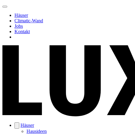
Häuser
Climatic-Wand
Jobs
Kontakt
Häuser
Hausideen