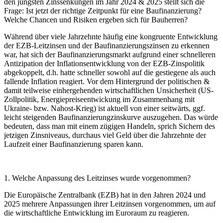
den jüngsten Zinssenkungen im Jahr 2024 & 2025 stellt sich die
Frage: Ist jetzt der richtige Zeitpunkt für eine Baufinanzierung?
Welche Chancen und Risiken ergeben sich für Bauherren?
Während über viele Jahrzehnte häufig eine kongruente Entwicklung
der EZB-Leitzinsen und der Baufinanzierungszinsen zu erkennen
war, hat sich der Baufinanzierungsmarkt aufgrund einer schnelleren
Antizipation der Inflationsentwicklung von der EZB-Zinspolitik
abgekoppelt, d.h. hatte schneller sowohl auf die gestiegene als auch
fallende Inflation reagiert. Vor dem Hintergrund der politischen &
damit teilweise einhergehenden wirtschaftlichen Unsicherheit (US-
Zollpolitik, Energiepreiseentwickung im Zusammenhang mit
Ukraine- bzw. Nahost-Krieg) ist aktuell von einer seitwärts, ggf.
leicht steigenden Baufinanzierungzinskurve auszugehen. Das würde
bedeuten, dass man mit einem zügigen Handeln, sprich Sichern des
jetzigen Zinsniveaus, durchaus viel Geld über die Jahrzehnte der
Laufzeit einer Baufinanzierung sparen kann.
1. Welche Anpassung des Leitzinses wurde vorgenommen?
Die Europäische Zentralbank (EZB) hat in den Jahren 2024 und
2025 mehrere Anpassungen ihrer Leitzinsen vorgenommen, um auf
die wirtschaftliche Entwicklung im Euroraum zu reagieren.