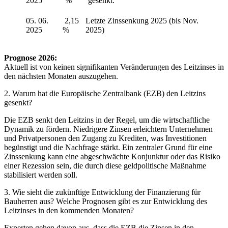
2025
%
gesenkt.
05. 06.
2,15
Letzte Zinssenkung 2025 (bis Nov.
2025
%
2025)
Prognose 2026:
Aktuell ist von keinen signifikanten Veränderungen des Leitzinses in
den nächsten Monaten auszugehen.
2.
Warum hat die Europäische Zentralbank (EZB) den Leitzins
gesenkt?
Die EZB senkt den Leitzins in der Regel, um die wirtschaftliche
Dynamik zu fördern. Niedrigere Zinsen erleichtern Unternehmen
und Privatpersonen den Zugang zu Krediten, was Investitionen
begünstigt und die Nachfrage stärkt. Ein zentraler Grund für eine
Zinssenkung kann eine abgeschwächte Konjunktur oder das Risiko
einer Rezession sein, die durch diese geldpolitische Maßnahme
stabilisiert werden soll.
3. Wie sieht die zukünftige Entwicklung der Finanzierung für
Bauherren aus? Welche Prognosen gibt es zur Entwicklung des
Leitzinses in den kommenden Monaten?
Experten gehen davon aus, dass die EZB die Zinsen in den