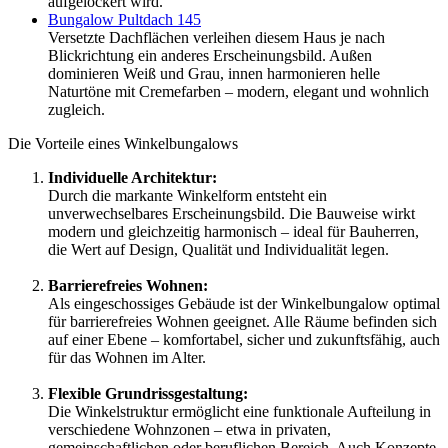
aufgelockert wird.
Bungalow Pultdach 145
Versetzte Dachflächen verleihen diesem Haus je nach
Blickrichtung ein anderes Erscheinungsbild. Außen
dominieren Weiß und Grau, innen harmonieren helle
Naturtöne mit Cremefarben – modern, elegant und wohnlich
zugleich.
Die Vorteile eines Winkelbungalows
Individuelle
Architektur:
Durch die markante Winkelform entsteht ein
unverwechselbares Erscheinungsbild. Die Bauweise wirkt
modern und gleichzeitig harmonisch – ideal für Bauherren,
die Wert auf Design, Qualität und Individualität legen.
Barrierefreies Wohnen:
Als eingeschossiges Gebäude ist der Winkelbungalow optimal
für barrierefreies Wohnen geeignet. Alle Räume befinden sich
auf einer Ebene – komfortabel, sicher und zukunftsfähig, auch
für das Wohnen im Alter.
Flexible Grundrissgestaltung
:
Die Winkelstruktur ermöglicht eine funktionale Aufteilung in
verschiedene Wohnzonen – etwa in privaten,
gemeinschaftlichen oder beruflichen Bereich. Auch Konzepte