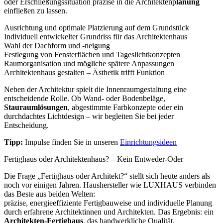
oder Erschließungssituation präzise in die Architektenp
lanung
einfließen zu lassen.
Ausrichtung und optimale Platzierung auf dem Grundstück
Individuell entwickelter
Grundriss für das Architektenhaus
Wahl der Dachform und -neigung
Festlegung von Fensterflächen und Tageslichtkonzepten
Raumorganisation und mögliche spätere Anpassungen
Architektenhaus gestalten – Ästhetik trifft Funktion
Neben der Architektur spielt die Innenraumgestaltung eine
entscheidende Rolle. Ob Wand- oder Bodenbeläge,
Stauraumlösungen
, abgestimmte Farbkonzepte oder ein
durchdachtes Lichtdesign – wir begleiten Sie bei jeder
Entscheidung.
Tipp:
Impulse finden Sie in unseren
Einrichtungsideen
Fertighaus oder Architektenhaus? – Kein Entweder-Oder
Die Frage „Fertighaus oder Architekt?“ stellt sich heute anders als
noch vor einigen Jahren. Haushersteller wie LUXHAUS verbinden
das Beste aus beiden Welten:
präzise, energieeffiziente Fertigbauweise und individuelle Planung
durch erfahrene Architektinnen und Architekten. Das Ergebnis: ein
Architekten-Fertighaus
, das handwerkliche Qualität,